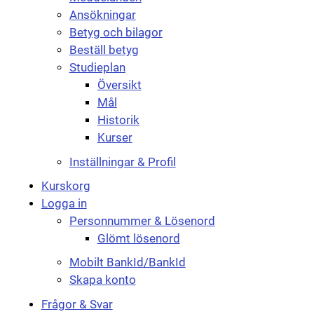
Ansökningar
Betyg och bilagor
Beställ betyg
Studieplan
Översikt
Mål
Historik
Kurser
Inställningar & Profil
Kurskorg
Logga in
Personnummer & Lösenord
Glömt lösenord
Mobilt BankId/BankId
Skapa konto
Frågor & Svar