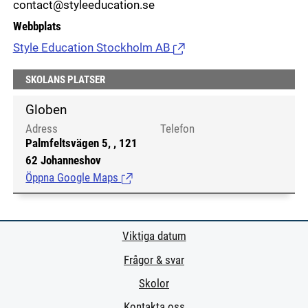
contact@styleeducation.se
Webbplats
Style Education Stockholm AB
(Länk till extern sida.)
SKOLANS PLATSER
Globen
Adress
Telefon
Palmfeltsvägen 5, , 121
62 Johanneshov
Öppna Google Maps
(Länk till extern sida.)
Viktiga datum
Frågor & svar
Skolor
Kontakta oss