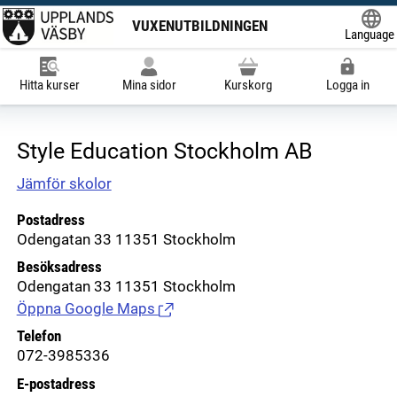
VUXENUTBILDNINGEN
Language
Powered
Hitta kurser
Mina sidor
Kurskorg
Logga in
Style Education Stockholm AB
Jämför skolor
Postadress
Odengatan 33 11351 Stockholm
Besöksadress
Odengatan 33 11351 Stockholm
Öppna Google Maps
(Länk till extern sida.)
Telefon
072-3985336
E-postadress