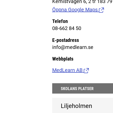
Kemistvägen 6, 2 tr 183 79
Öppna Google Maps
(Länk t
Telefon
08-662 84 50
E-postadress
info@medlearn.se
Webbplats
MedLearn AB
(Länk till ext
SKOLANS PLATSER
Liljeholmen