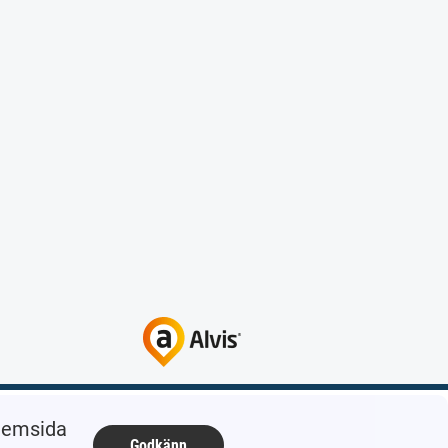
 hemsida
Godkänn