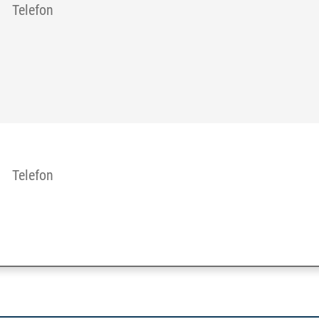
Telefon
 till extern sida.)
Telefon
 till extern sida.)