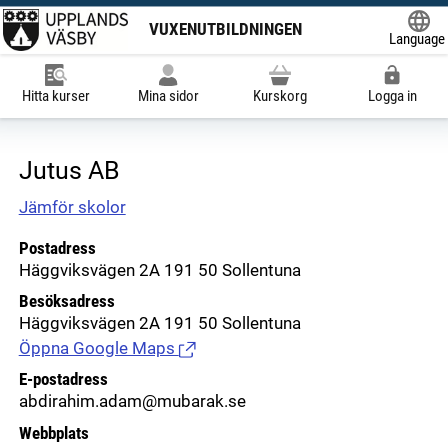
VUXENUTBILDNINGEN
Language
Powered
Hitta kurser
Mina sidor
Kurskorg
Logga in
Jutus AB
Jämför skolor
Postadress
Häggviksvägen 2A 191 50 Sollentuna
Besöksadress
Häggviksvägen 2A 191 50 Sollentuna
Öppna Google Maps
(Länk till extern sida.)
E-postadress
abdirahim.adam@mubarak.se
Webbplats