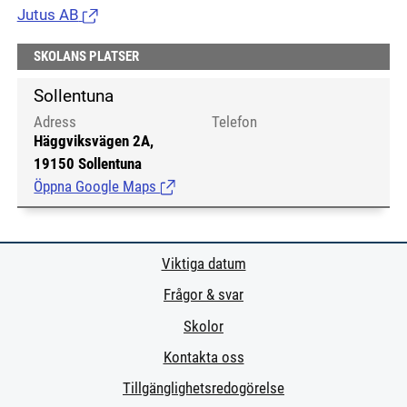
Jutus AB
(Länk till extern sida.)
SKOLANS PLATSER
Sollentuna
Adress
Telefon
Häggviksvägen 2A,
19150 Sollentuna
Öppna Google Maps
(Länk till extern sida.)
Viktiga datum
Frågor & svar
Skolor
Kontakta oss
Tillgänglighetsredogörelse