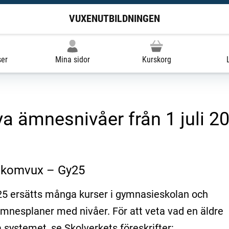
VUXENUTBILDNINGEN
ser
Mina sidor
Kurskorg
ya ämnesnivåer från 1 juli 2
m komvux – Gy25
25 ersätts många kurser i gymnasieskolan och
mnesplaner med nivåer. För att veta vad en äldre
 systemet, se Skolverkets föreskrifter: