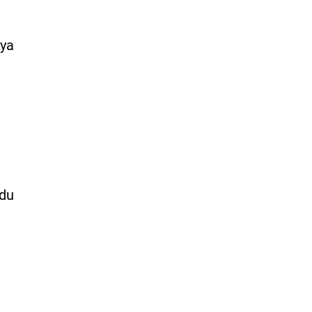
nya
 du