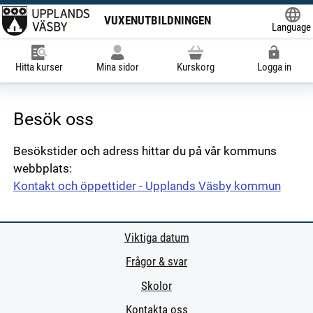
VUXENUTBILDNINGEN
Language
Powered
Hitta kurser
Mina sidor
Kurskorg
Logga in
Besök oss
Besökstider och adress hittar du på vår kommuns
webbplats:
Kontakt och öppettider - Upplands Väsby kommun
Viktiga datum
Frågor & svar
Skolor
Kontakta oss