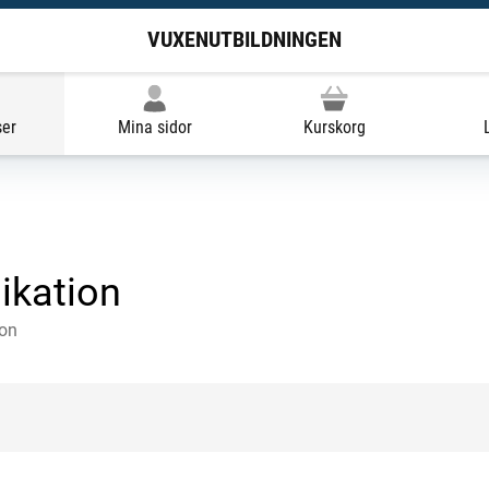
VUXENUTBILDNINGEN
ser
Mina sidor
Kurskorg
kation
ion