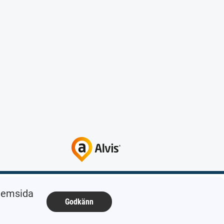
 hemsida
Godkänn