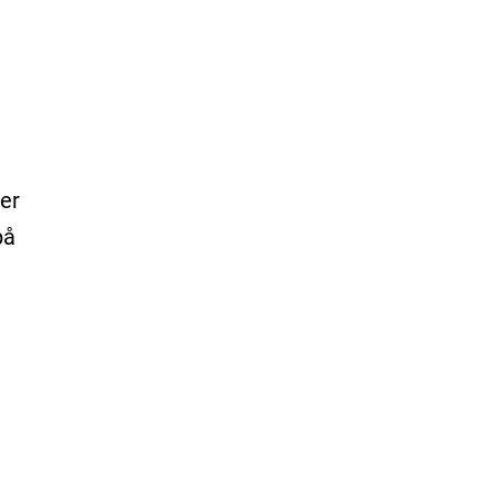
er
på