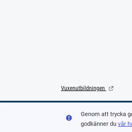
Vuxenutbildningen
(Länk till 
Genom att trycka g
godkänner du
vår h