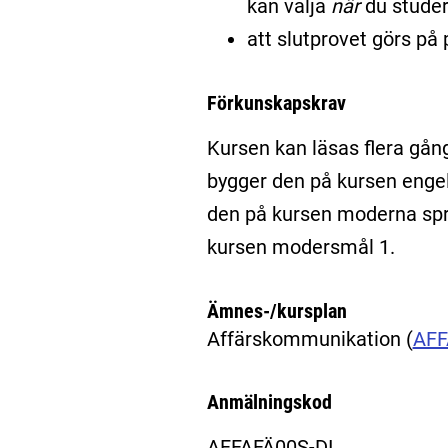
kan välja
när
du studer
att slutprovet görs på 
Förkunskapskrav
Kursen kan läsas flera gån
bygger den på kursen enge
den på kursen moderna spr
kursen modersmål 1.
Ämnes-/kursplan
Affärskommunikation
(
AF
Anmälningskod
AFFAFÄ00S-DI