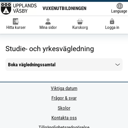
VUXENUTBILDNINGEN
Language
Powered
Hitta kurser
Mina sidor
Kurskorg
Logga in
Studie- och yrkesvägledning
Boka vägledningssamtal
Mer information
Viktiga datum
Frågor & svar
Skolor
Kontakta oss
Tillgänglighetsredogörelse