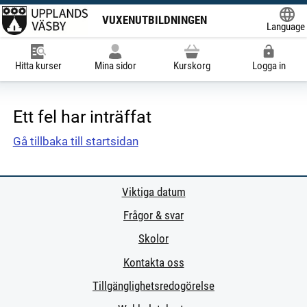
VUXENUTBILDNINGEN
Language
Powered
Hitta kurser
Mina sidor
Kurskorg
Logga in
Ett fel har inträffat
Gå tillbaka till startsidan
Viktiga datum
Frågor & svar
Skolor
Kontakta oss
Tillgänglighetsredogörelse