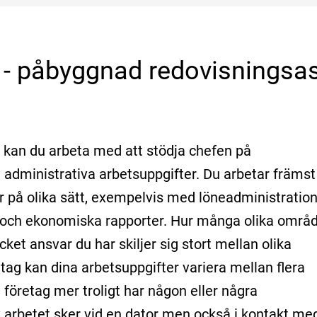
 - påbyggnad redovisningsas
 kan du arbeta med att stödja chefen på
 administrativa arbetsuppgifter. Du arbetar främst
r på olika sätt, exempelvis med löneadministration
er och ekonomiska rapporter. Hur många olika områ
et ansvar du har skiljer sig stort mellan olika
etag kan dina arbetsuppgifter variera mellan flera
företag mer troligt har någon eller några
v arbetet sker vid en dator men också i kontakt me