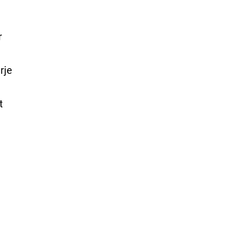
r
rje
t