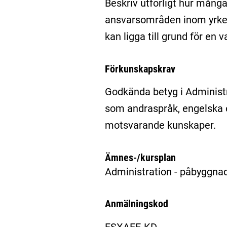
Beskriv utförligt hur många
ansvarsområden inom yrket
kan ligga till grund för en 
Förkunskapskrav
Godkända betyg i Administ
som andraspråk, engelska 
motsvarande kunskaper.
Ämnes-/kursplan
Administration - påbyggna
Anmälningskod
FSXAEE-KD