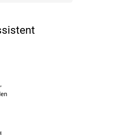
sistent
,
den
d