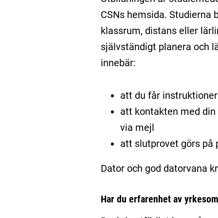
CSNs hemsida. Studierna be
klassrum, distans eller lär
självständigt planera och lä
innebär:
att du får instruktione
att kontakten med din l
via mejl
att slutprovet görs på 
Dator och god datorvana krä
Har du erfarenhet av yrkesom