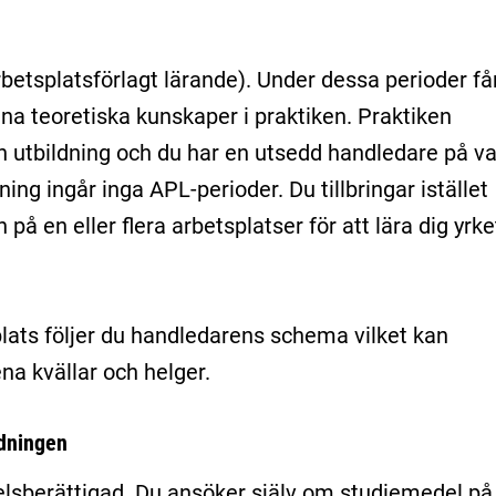
rbetsplatsförlagt lärande). Under dessa perioder få
na teoretiska kunskaper i praktiken. Praktiken
 utbildning och du har en utsedd handledare på va
dning ingår inga APL-perioder. Du tillbringar istället
 på en eller flera arbetsplatser för att lära dig yrke
plats följer du handledarens schema vilket kan
na kvällar och helger.
ldningen
lsberättigad. Du ansöker själv om studiemedel på