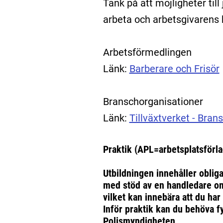
Tänk på att möjligheter till
arbeta och arbetsgivarens k
Arbetsförmedlingen
Länk:
Barberare och Frisör
Branschorganisationer
Länk:
Tillväxtverket - Bran
Praktik (APL=arbetsplatsförla
Utbildningen innehåller oblig
med stöd av en handledare oms
vilket kan innebära att du har 
Inför praktik kan du behöva fy
Polismyndigheten.