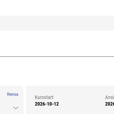
Rensa
Kursstart
Ans
2026-10-12
202
Kursstart 6166712
Mindre information