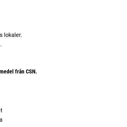
 lokaler.
.
emedel från CSN.
t
ka