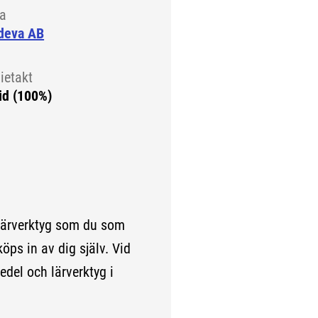
la
deva AB
ietakt
id (100%)
lärverktyg som du som
köps in av dig själv. Vid
edel och lärverktyg i