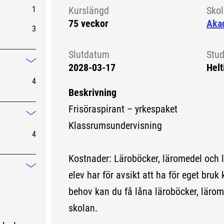
1
Kurslängd
Sko
75 veckor
Aka
3
Slutdatum
Stud
2028-03-17
Helt
Mindre information
4
Beskrivning
Frisöraspirant – yrkespaket
Mindre information
Klassrumsundervisning
4
Kostnader: Läroböcker, läromedel och 
Mindre information
elev har för avsikt att ha för eget bruk 
behov kan du få låna läroböcker, lärom
skolan.