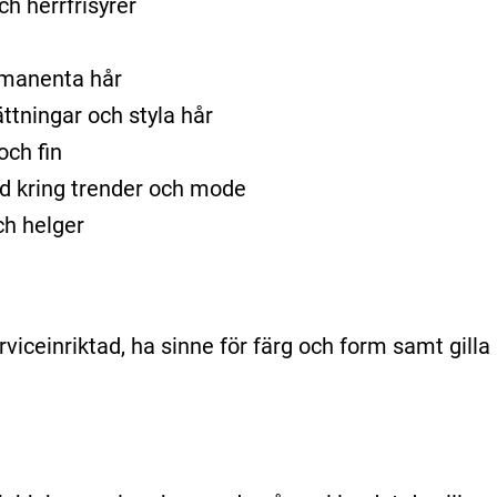
h herrfrisyrer
rmanenta hår
ttningar och styla hår
och fin
ad kring trender och mode
ch helger
viceinriktad, ha sinne för färg och form samt gilla 