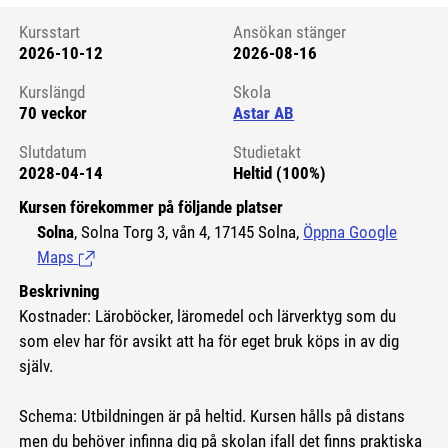
Kursstart
Ansökan stänger
2026-10-12
2026-08-16
Kursstart 6212193
Kurslängd
Skola
70 veckor
Astar AB
Slutdatum
Studietakt
2028-04-14
Heltid (100%)
Kursen förekommer på följande platser
Solna
, Solna Torg 3, vån 4, 17145 Solna,
Öppna Google
Maps
(Länk till extern sida.)
Beskrivning
Kostnader: Läroböcker, läromedel och lärverktyg som du
som elev har för avsikt att ha för eget bruk köps in av dig
själv.
Schema: Utbildningen är på heltid. Kursen hålls på distans
men du behöver infinna dig på skolan ifall det finns praktiska