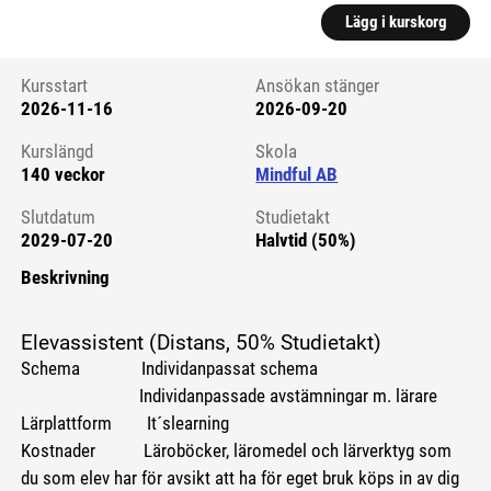
Lägg i kurskorg
Kursstart
Ansökan stänger
2026-11-16
2026-09-20
Kursstart 6221419
Kurslängd
Skola
140 veckor
Mindful AB
Slutdatum
Studietakt
2029-07-20
Halvtid (50%)
Beskrivning
Elevassistent (Distans, 50% Studietakt)
Schema Individanpassat schema
Individanpassade avstämningar m. lärare
Lärplattform It´slearning
Kostnader Läroböcker, läromedel och lärverktyg som
du som elev har för avsikt att ha för eget bruk köps in av dig