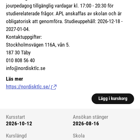
jourpedagog tillgänglig vardagar kl. 17:00 - 20:30 för
studierelaterade frågor. APL anskaffas av skolan och är
obligatorisk att genomföra. Studieuppehåll: 2026-12-18 -
2027-01-04.
Kontaktuppgifter:
Stockholmsvägen 116A, vån 5.
187 30 Täby
010 808 56 40
info@nordisktlc.se
Läs mer
https://nordisktlc.se/
(Länk till extern sida.)
Lägg i kurskorg
Kursstart
Ansökan stänger
2026-10-12
2026-08-16
Kursstart 6230220
Kurslängd
Skola