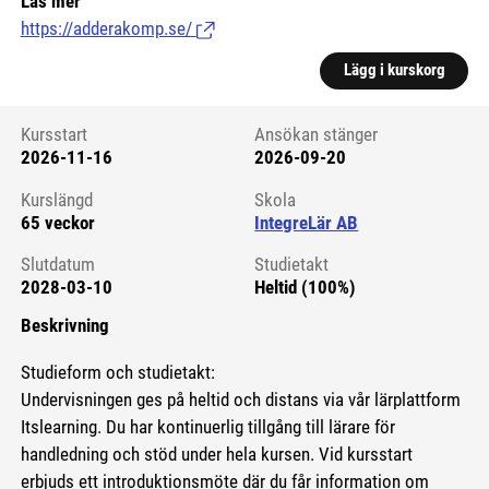
Läs mer
https://adderakomp.se/
(Länk till extern sida.)
Lägg i kurskorg
Kursstart
Ansökan stänger
2026-11-16
2026-09-20
Kursstart 6162783
Kurslängd
Skola
65 veckor
IntegreLär AB
Slutdatum
Studietakt
2028-03-10
Heltid (100%)
Beskrivning
Studieform och studietakt:
Undervisningen ges på heltid och distans via vår lärplattform
Itslearning. Du har kontinuerlig tillgång till lärare för
handledning och stöd under hela kursen. Vid kursstart
erbjuds ett introduktionsmöte där du får information om