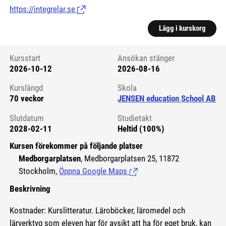
https://integrelar.se
(Länk till extern sida.)
Lägg i kurskorg
Kursstart
Ansökan stänger
2026-10-12
2026-08-16
Kursstart 6092467
Kurslängd
Skola
70 veckor
JENSEN education School AB
Slutdatum
Studietakt
2028-02-11
Heltid (100%)
Kursen förekommer på följande platser
Medborgarplatsen
, Medborgarplatsen 25, 11872
Stockholm,
Öppna Google Maps
(Länk till extern sida.)
Beskrivning
Kostnader: Kurslitteratur. Läroböcker, läromedel och
lärverktyg som eleven har för avsikt att ha för eget bruk, kan