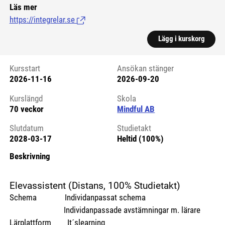
Läs mer
https://integrelar.se
(Länk till extern sida.)
Lägg i kurskorg
Kursstart
Ansökan stänger
2026-11-16
2026-09-20
Kursstart 6221279
Kurslängd
Skola
70 veckor
Mindful AB
Slutdatum
Studietakt
2028-03-17
Heltid (100%)
Beskrivning
Elevassistent (Distans, 100% Studietakt)
Schema Individanpassat schema
Individanpassade avstämningar m. lärare
Lärplattform It´slearning