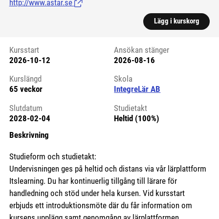
http://www.astar.se
(Länk till extern sida.)
Lägg i kurskorg
Kursstart
Ansökan stänger
2026-10-12
2026-08-16
Kursstart 6162776
Kurslängd
Skola
65 veckor
IntegreLär AB
Slutdatum
Studietakt
2028-02-04
Heltid (100%)
Beskrivning
Studieform och studietakt:
Undervisningen ges på heltid och distans via vår lärplattform
Itslearning. Du har kontinuerlig tillgång till lärare för
handledning och stöd under hela kursen. Vid kursstart
erbjuds ett introduktionsmöte där du får information om
kursens upplägg samt genomgång av lärplattformen.