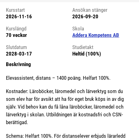
Kursstart
Ansökan stänger
2026-11-16
2026-09-20
Kursstart 6154149
Kurslängd
Skola
70 veckor
Addera Kompetens AB
Slutdatum
Studietakt
2028-03-17
Heltid (100%)
Beskrivning
Elevassistent, distans – 1400 poäng. Helfart 100%.
Kostnader: Läroböcker, läromedel och lärverktyg som du
som elev har för avsikt att ha för eget bruk köps in av dig
själv. Vid behov kan du få låna läroböcker, läromedel och
lärverktyg i skolan. Utbildningen är kostnadsfri och CSN-
berättigad.
Schema: Helfart 100%. För distanselever erbjuds lärarledd