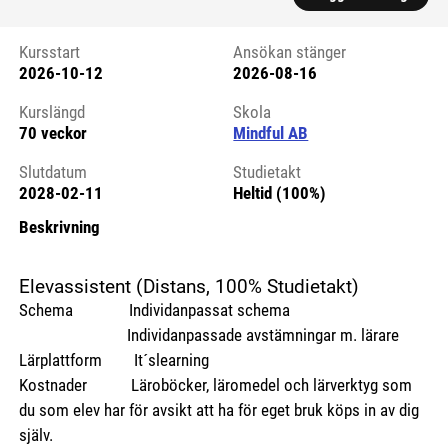
Kursstart
Ansökan stänger
2026-10-12
2026-08-16
Kursstart 6221272
Kurslängd
Skola
70 veckor
Mindful AB
Slutdatum
Studietakt
2028-02-11
Heltid (100%)
Beskrivning
Elevassistent (Distans, 100% Studietakt)
Schema Individanpassat schema
Individanpassade avstämningar m. lärare
Lärplattform It´slearning
Kostnader Läroböcker, läromedel och lärverktyg som
du som elev har för avsikt att ha för eget bruk köps in av dig
själv.