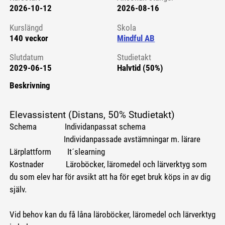
2026-10-12
2026-08-16
Kursstart 6221307
Kurslängd
Skola
140 veckor
Mindful AB
Slutdatum
Studietakt
2029-06-15
Halvtid (50%)
Beskrivning
Elevassistent (Distans, 50% Studietakt)
Schema Individanpassat schema
Individanpassade avstämningar m. lärare
Lärplattform It´slearning
Kostnader Läroböcker, läromedel och lärverktyg som
du som elev har för avsikt att ha för eget bruk köps in av dig
själv.
Vid behov kan du få låna läroböcker, läromedel och lärverktyg