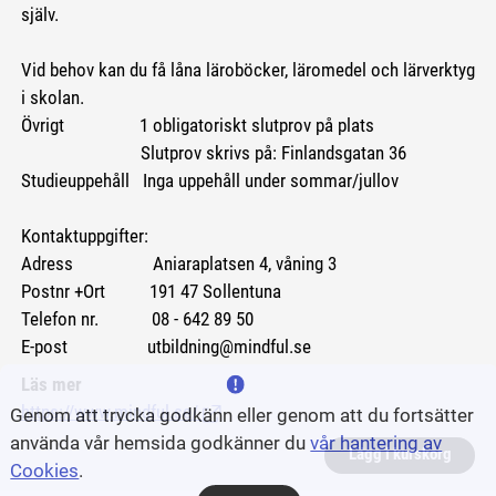
själv.
Vid behov kan du få låna läroböcker, läromedel och lärverktyg
i skolan.
Övrigt 1 obligatoriskt slutprov på plats
Slutprov skrivs på: Finlandsgatan 36
Studieuppehåll Inga uppehåll under sommar/jullov
Kontaktuppgifter:
Adress Aniaraplatsen 4, våning 3
Postnr +Ort 191 47 Sollentuna
Telefon nr. 08 - 642 89 50
E-post utbildning@mindful.se
Läs mer
https://www.mindful.se/
(Länk till extern sida.)
Genom att trycka godkänn eller genom att du fortsätter
använda vår hemsida godkänner du
vår hantering av
Lägg i kurskorg
Cookies
.