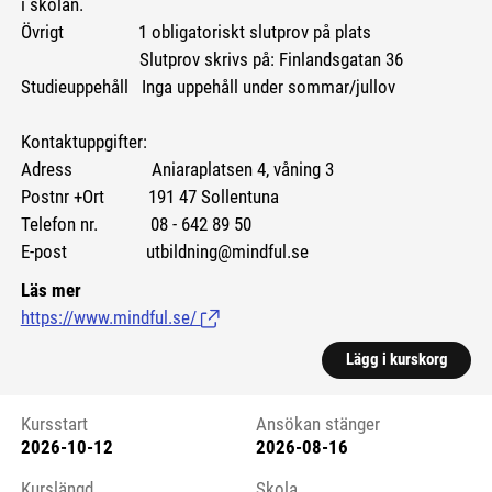
i skolan.
Övrigt 1 obligatoriskt slutprov på plats
Slutprov skrivs på: Finlandsgatan 36
Studieuppehåll Inga uppehåll under sommar/jullov
Kontaktuppgifter:
Adress Aniaraplatsen 4, våning 3
Postnr +Ort 191 47 Sollentuna
Telefon nr. 08 - 642 89 50
E-post utbildning@mindful.se
Läs mer
https://www.mindful.se/
(Länk till extern sida.)
Lägg i kurskorg
Kursstart
Ansökan stänger
2026-10-12
2026-08-16
Kursstart 6220593
Kurslängd
Skola