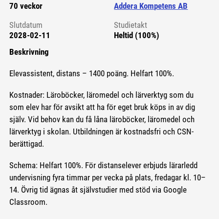
70 veckor
Addera Kompetens AB
Slutdatum
Studietakt
2028-02-11
Heltid (100%)
Beskrivning
Elevassistent, distans – 1400 poäng. Helfart 100%.
Kostnader: Läroböcker, läromedel och lärverktyg som du
som elev har för avsikt att ha för eget bruk köps in av dig
själv. Vid behov kan du få låna läroböcker, läromedel och
lärverktyg i skolan. Utbildningen är kostnadsfri och CSN-
berättigad.
Schema: Helfart 100%. För distanselever erbjuds lärarledd
undervisning fyra timmar per vecka på plats, fredagar kl. 10–
14. Övrig tid ägnas åt självstudier med stöd via Google
Classroom.