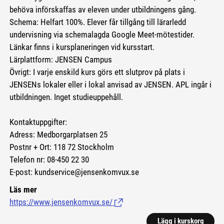
behöva införskaffas av eleven under utbildningens gång.
Schema: Helfart 100%. Elever får tillgång till lärarledd
undervisning via schemalagda Google Meet-mötestider.
Länkar finns i kursplaneringen vid kursstart.
Lärplattform: JENSEN Campus
Övrigt: I varje enskild kurs görs ett slutprov på plats i
JENSENs lokaler eller i lokal anvisad av JENSEN. APL ingår i
utbildningen. Inget studieuppehåll.
Kontaktuppgifter:
Adress: Medborgarplatsen 25
Postnr + Ort: 118 72 Stockholm
Telefon nr: 08-450 22 30
E-post: kundservice@jensenkomvux.se
Läs mer
https://www.jensenkomvux.se/
(Länk till extern sida.)
Lägg i kurskorg