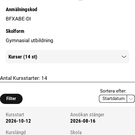
Anmälningskod
BFXABE-DI
Skolform
Gymnasial utbildning
Kurser (14 st)
Mer information
Antal Kursstarter:
14
Sortera efter:
Filter
Kursstart
Ansökan stänger
2026-10-12
2026-08-16
Kursstart 6154142
Kurslängd
Skola