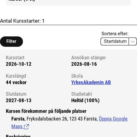
Mer information
Antal Kursstarter:
1
Sortera efter:
Filter
Kursstart
Ansökan stänger
2026-10-12
2026-08-16
Kursstart 6127223
Kurslängd
Skola
44 veckor
YrkesAkademin AB
Slutdatum
Studietakt
2027-08-13
Heltid (100%)
Kursen förekommer på följande platser
Farsta
, Fryksdalsbacken 26, 123 43 Farsta,
Öppna Google
Maps
(Länk till extern sida.)
Beskrivning