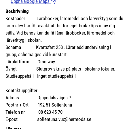
Öppna Google Maps
(Länk till extern sida.)
Beskrivning
Kostnader
Läroböcker, läromedel och lärverktyg som du
som elev har för avsikt att ha för eget bruk köps in av dig
själv. Vid behov kan du få låna läroböcker, läromedel och
lärverktyg i skolan.
Schema Kvartsfart 25%, Lärarledd undervisning i
grupp, schema ges vid kursstart.
Lärplattform Omniway
Övrigt Slutprov skrivs på plats i skolans lokaler.
Studieuppehåll Inget studieuppehåll
Kontaktuppgifter:
Adress Djupedalsvägen 7
Postnr + Ort 192 51 Sollentuna
Telefon nr. 08 623 45 70
E-post sollentuna.vux@hermods.se