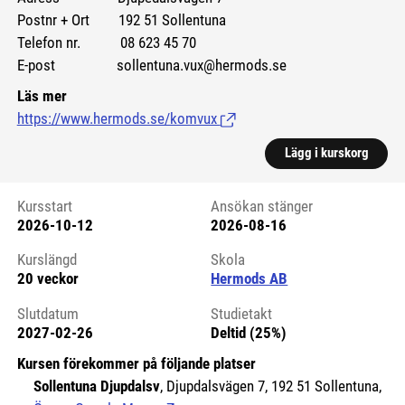
Postnr + Ort 192 51 Sollentuna
Telefon nr. 08 623 45 70
E-post sollentuna.vux@hermods.se
Läs mer
https://www.hermods.se/komvux
(Länk till extern sida.)
Lägg i kurskorg
Kursstart
Ansökan stänger
2026-10-12
2026-08-16
Kursstart 6178004
Kurslängd
Skola
20 veckor
Hermods AB
Slutdatum
Studietakt
2027-02-26
Deltid (25%)
Kursen förekommer på följande platser
Sollentuna Djupdalsv
, Djupdalsvägen 7, 192 51 Sollentuna,