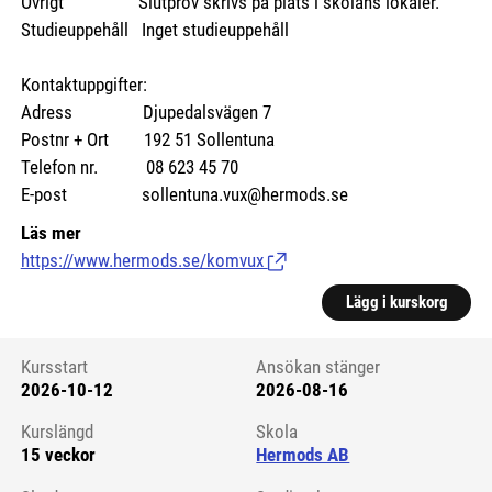
Övrigt Slutprov skrivs på plats i skolans lokaler.
Studieuppehåll Inget studieuppehåll
Kontaktuppgifter:
Adress Djupedalsvägen 7
Postnr + Ort 192 51 Sollentuna
Telefon nr. 08 623 45 70
E-post sollentuna.vux@hermods.se
Läs mer
https://www.hermods.se/komvux
(Länk till extern sida.)
Lägg i kurskorg
Kursstart
Ansökan stänger
2026-10-12
2026-08-16
Kursstart 6177416
Kurslängd
Skola
15 veckor
Hermods AB