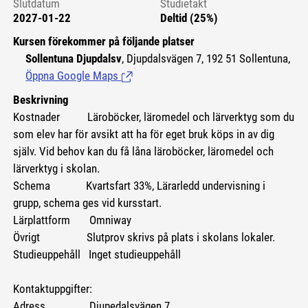
Slutdatum
Studietakt
2027-01-22
Deltid (25%)
Kursen förekommer på följande platser
Sollentuna Djupdalsv
, Djupdalsvägen 7, 192 51 Sollentuna,
Öppna Google Maps
(Länk till extern sida.)
Beskrivning
Kostnader
Läroböcker, läromedel och lärverktyg som du
som elev har för avsikt att ha för eget bruk köps in av dig
själv. Vid behov kan du få låna läroböcker, läromedel och
lärverktyg i skolan.
Schema Kvartsfart 33%, Lärarledd undervisning i
grupp, schema ges vid kursstart.
Lärplattform Omniway
Övrigt Slutprov skrivs på plats i skolans lokaler.
Studieuppehåll Inget studieuppehåll
Kontaktuppgifter:
Adress Djupedalsvägen 7