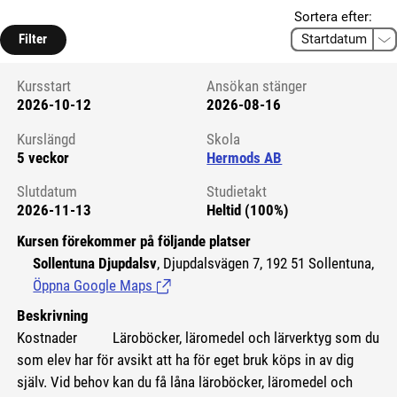
Sortera efter:
Filter
Kursstart
Ansökan stänger
2026-10-12
2026-08-16
Kursstart 6176100
Kurslängd
Skola
5 veckor
Hermods AB
Slutdatum
Studietakt
2026-11-13
Heltid (100%)
Kursen förekommer på följande platser
Sollentuna Djupdalsv
, Djupdalsvägen 7, 192 51 Sollentuna,
Öppna Google Maps
(Länk till extern sida.)
Beskrivning
Kostnader
Läroböcker, läromedel och lärverktyg som du
som elev har för avsikt att ha för eget bruk köps in av dig
själv. Vid behov kan du få låna läroböcker, läromedel och