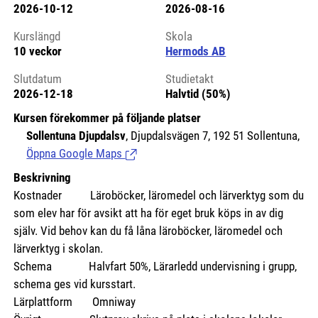
2026-10-12
2026-08-16
Kursstart 6176758
Kurslängd
Skola
10 veckor
Hermods AB
Slutdatum
Studietakt
2026-12-18
Halvtid (50%)
Kursen förekommer på följande platser
Sollentuna Djupdalsv
, Djupdalsvägen 7, 192 51 Sollentuna,
Öppna Google Maps
(Länk till extern sida.)
Beskrivning
Kostnader
Läroböcker, läromedel och lärverktyg som du
som elev har för avsikt att ha för eget bruk köps in av dig
själv. Vid behov kan du få låna läroböcker, läromedel och
lärverktyg i skolan.
Schema Halvfart 50%, Lärarledd undervisning i grupp,
schema ges vid kursstart.
Lärplattform Omniway