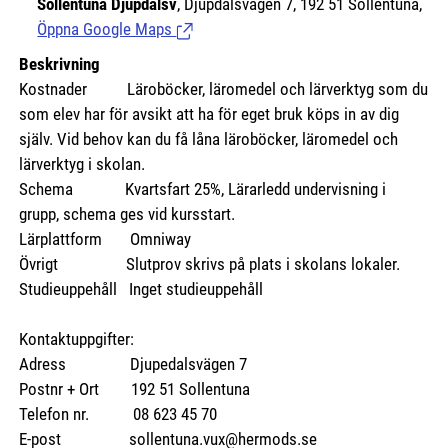
Sollentuna Djupdalsv
, Djupdalsvägen 7, 192 51 Sollentuna,
Öppna Google Maps
(Länk till extern sida.)
Beskrivning
Kostnader
Läroböcker, läromedel och lärverktyg som du
som elev har för avsikt att ha för eget bruk köps in av dig
själv. Vid behov kan du få låna läroböcker, läromedel och
lärverktyg i skolan.
Schema Kvartsfart 25%, Lärarledd undervisning i
grupp, schema ges vid kursstart.
Lärplattform Omniway
Övrigt Slutprov skrivs på plats i skolans lokaler.
Studieuppehåll Inget studieuppehåll
Kontaktuppgifter:
Adress Djupedalsvägen 7
Postnr + Ort 192 51 Sollentuna
Telefon nr. 08 623 45 70
E-post sollentuna.vux@hermods.se