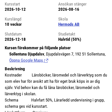
Kursstart
Ansökan stänger
2026-10-12
2026-08-16
Kursstart 6176751
Kurslängd
Skola
10 veckor
Hermods AB
Slutdatum
Studietakt
2026-12-18
Halvtid (50%)
Kursen förekommer på följande platser
Sollentuna Djupdalsv
, Djupdalsvägen 7, 192 51 Sollentuna,
Öppna Google Maps
(Länk till extern sida.)
Beskrivning
Kostnader
Läroböcker, läromedel och lärverktyg som du
som elev har för avsikt att ha för eget bruk köps in av dig
själv. Vid behov kan du få låna läroböcker, läromedel och
lärverktyg i skolan.
Schema Halvfart 50%, Lärarledd undervisning i grupp,
schema ges vid kursstart.