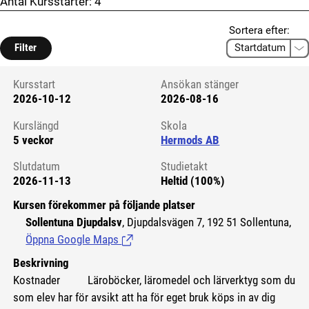
Antal Kursstarter:
4
Sortera efter:
Filter
Kursstart
Ansökan stänger
2026-10-12
2026-08-16
Kursstart 6176093
Kurslängd
Skola
5 veckor
Hermods AB
Slutdatum
Studietakt
2026-11-13
Heltid (100%)
Kursen förekommer på följande platser
Sollentuna Djupdalsv
, Djupdalsvägen 7, 192 51 Sollentuna,
Öppna Google Maps
(Länk till extern sida.)
Beskrivning
Kostnader
Läroböcker, läromedel och lärverktyg som du
som elev har för avsikt att ha för eget bruk köps in av dig