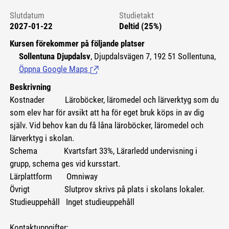
Slutdatum
Studietakt
2027-01-22
Deltid (25%)
Kursen förekommer på följande platser
Sollentuna Djupdalsv
, Djupdalsvägen 7, 192 51 Sollentuna,
Öppna Google Maps
(Länk till extern sida.)
Beskrivning
Kostnader
Läroböcker, läromedel och lärverktyg som du
som elev har för avsikt att ha för eget bruk köps in av dig
själv. Vid behov kan du få låna läroböcker, läromedel och
lärverktyg i skolan.
Schema Kvartsfart 33%, Lärarledd undervisning i
grupp, schema ges vid kursstart.
Lärplattform Omniway
Övrigt Slutprov skrivs på plats i skolans lokaler.
Studieuppehåll Inget studieuppehåll
Kontaktuppgifter: