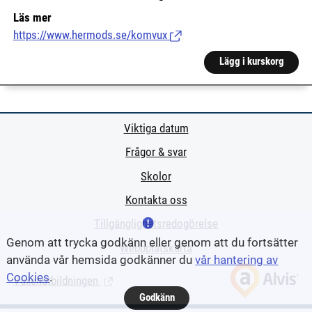
Läs mer
https://www.hermods.se/komvux
(Länk till extern sida.)
Lägg i kurskorg
Viktiga datum
Frågor & svar
Skolor
Kontakta oss
Tillgänglighetsredogörelse
Genom att trycka godkänn eller genom att du fortsätter
Webbplatskarta
använda vår hemsida godkänner du
vår hantering av
Cookies
.
Vuxenutbildningen
(Länk till extern sida.)
Godkänn