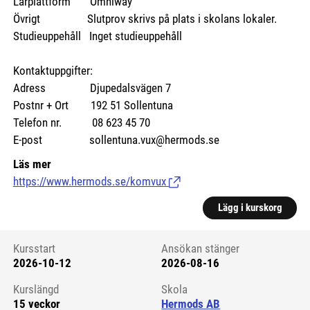
Lärplattform Omniway
Övrigt Slutprov skrivs på plats i skolans lokaler.
Studieuppehåll Inget studieuppehåll
Kontaktuppgifter:
Adress Djupedalsvägen 7
Postnr + Ort 192 51 Sollentuna
Telefon nr. 08 623 45 70
E-post sollentuna.vux@hermods.se
Läs mer
https://www.hermods.se/komvux
(Länk till extern sida.)
Lägg i kurskorg
Kursstart
Ansökan stänger
2026-10-12
2026-08-16
Kursstart 6177409
Kurslängd
Skola
15 veckor
Hermods AB