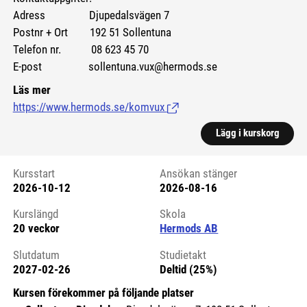
Adress Djupedalsvägen 7
Postnr + Ort 192 51 Sollentuna
Telefon nr. 08 623 45 70
E-post sollentuna.vux@hermods.se
Läs mer
https://www.hermods.se/komvux
(Länk till extern sida.)
Lägg i kurskorg
Kursstart
Ansökan stänger
2026-10-12
2026-08-16
Kursstart 6177997
Kurslängd
Skola
20 veckor
Hermods AB
Slutdatum
Studietakt
2027-02-26
Deltid (25%)
Kursen förekommer på följande platser