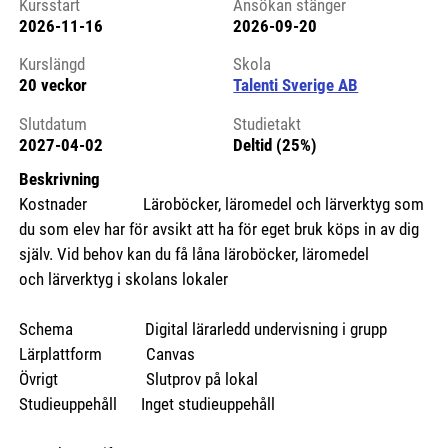
Kursstart
Ansökan stänger
2026-11-16
2026-09-20
Kursstart 6210992
Kurslängd
Skola
20 veckor
Talenti Sverige AB
Slutdatum
Studietakt
2027-04-02
Deltid (25%)
Beskrivning
Kostnader Läroböcker, läromedel och lärverktyg som
du som elev har för avsikt att ha för eget bruk köps in av dig
själv. Vid behov kan du få låna läroböcker, läromedel
och lärverktyg i skolans lokaler
Schema Digital lärarledd undervisning i grupp
Lärplattform Canvas
Övrigt Slutprov på lokal
Studieuppehåll Inget studieuppehåll