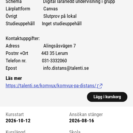
Schema Digital lärarledd undervisning i grupp
Lärplattform Canvas
Övrigt Slutprov på lokal
Studieuppehåll Inget studieuppehåll
Kontaktuppgifter:
Adress Alingsåsvägen 7
Postnr +Ort 443 35 Lerum
Telefon nr. 031-3332060
Epost info.distans@talenti.se
Läs mer
https://talenti.se/komvux/komvux-pa-distans/
(Länk till extern si
Lägg i kurskorg
Kursstart
Ansökan stänger
2026-10-12
2026-08-16
Kursstart 6208527
Kurslängd
Skola