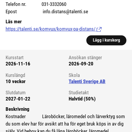
Telefon nr. 031-3332060
Epost info.distans@talenti.se
Läs mer
https://talenti.se/komvux/komvux-pa-distans/
(Länk till extern si
Lägg i kurskorg
Kursstart
Ansökan stänger
2026-11-16
2026-09-20
Kursstart 6210720
Kurslängd
Skola
10 veckor
Talenti Sverige AB
Slutdatum
Studietakt
2027-01-22
Halvtid (50%)
Beskrivning
Kostnader Läroböcker, läromedel och lärverktyg som
du som elev har för avsikt att ha för eget bruk köps in av dig
själv. Vid behov kan du få låna läroböcker, läromedel