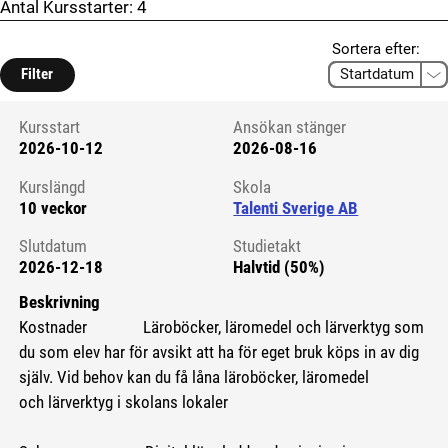
Antal Kursstarter:
4
Sortera efter:
Filter
Kursstart
Ansökan stänger
2026-10-12
2026-08-16
Kursstart 6208731
Kurslängd
Skola
10 veckor
Talenti Sverige AB
Slutdatum
Studietakt
2026-12-18
Halvtid (50%)
Beskrivning
Kostnader Läroböcker, läromedel och lärverktyg som
du som elev har för avsikt att ha för eget bruk köps in av dig
själv. Vid behov kan du få låna läroböcker, läromedel
och lärverktyg i skolans lokaler