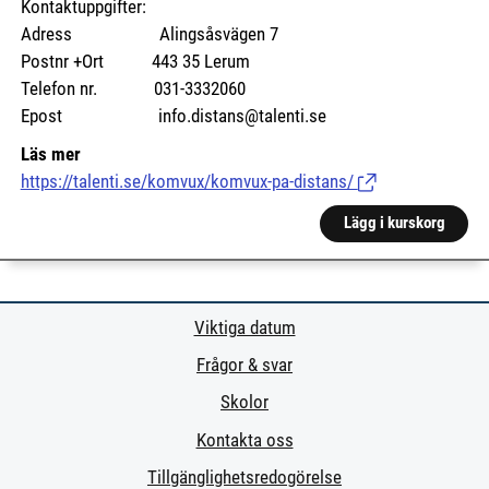
Kontaktuppgifter:
Adress Alingsåsvägen 7
Postnr +Ort 443 35 Lerum
Telefon nr. 031-3332060
Epost info.distans@talenti.se
Läs mer
https://talenti.se/komvux/komvux-pa-distans/
(Länk till extern si
Lägg i kurskorg
Viktiga datum
Frågor & svar
Skolor
Kontakta oss
Tillgänglighetsredogörelse