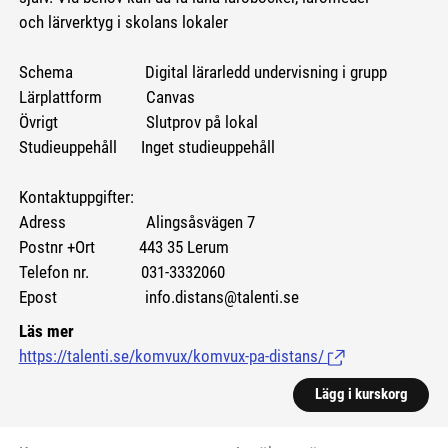
och lärverktyg i skolans lokaler
Schema Digital lärarledd undervisning i grupp
Lärplattform Canvas
Övrigt Slutprov på lokal
Studieuppehåll Inget studieuppehåll
Kontaktuppgifter:
Adress Alingsåsvägen 7
Postnr +Ort 443 35 Lerum
Telefon nr. 031-3332060
Epost info.distans@talenti.se
Läs mer
https://talenti.se/komvux/komvux-pa-distans/
(Länk till extern si
Lägg i kurskorg