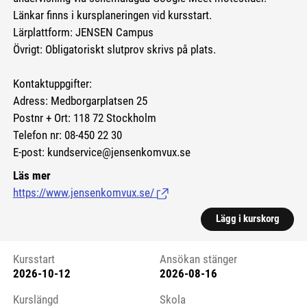
Länkar finns i kursplaneringen vid kursstart.
Lärplattform: JENSEN Campus
Övrigt: Obligatoriskt slutprov skrivs på plats.
Kontaktuppgifter:
Adress: Medborgarplatsen 25
Postnr + Ort: 118 72 Stockholm
Telefon nr: 08-450 22 30
E-post: kundservice@jensenkomvux.se
Läs mer
https://www.jensenkomvux.se/
(Länk till extern sida.)
Lägg i kurskorg
Kursstart
Ansökan stänger
2026-10-12
2026-08-16
Kursstart 6109618
Kurslängd
Skola