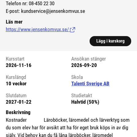
Telefon nr: 08-450 22 30
E-post: kundservice@jensenkomvux.se
Läs mer
https://www.jensenkomvux.se/
(Länk till extern sida.)
Lägg i kurskorg
Kursstart
Ansökan stänger
2026-11-16
2026-09-20
Kursstart 6210680
Kurslängd
Skola
10 veckor
Talenti Sverige AB
Slutdatum
Studietakt
2027-01-22
Halvtid (50%)
Beskrivning
Kostnader Läroböcker, läromedel och lärverktyg som
du som elev har för avsikt att ha för eget bruk köps in av dig
själv. Vid behov kan du få låna läroböcker, läromedel