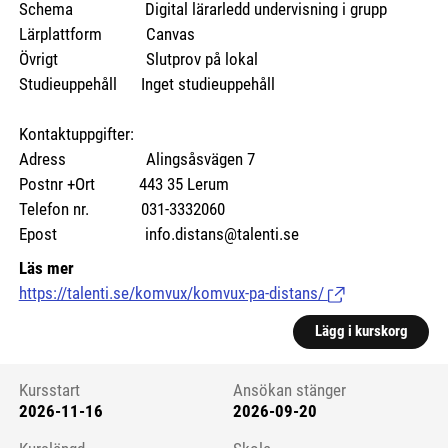
Schema Digital lärarledd undervisning i grupp
Lärplattform Canvas
Övrigt Slutprov på lokal
Studieuppehåll Inget studieuppehåll
Kontaktuppgifter:
Adress Alingsåsvägen 7
Postnr +Ort 443 35 Lerum
Telefon nr. 031-3332060
Epost info.distans@talenti.se
Läs mer
https://talenti.se/komvux/komvux-pa-distans/
(Länk till extern si
Lägg i kurskorg
Kursstart
Ansökan stänger
2026-11-16
2026-09-20
Kursstart 6085708