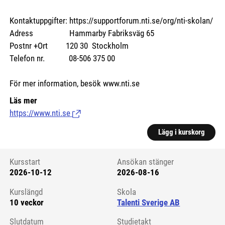
Kontaktuppgifter: https://supportforum.nti.se/org/nti-skolan/
Adress Hammarby Fabriksväg 65
Postnr +Ort 120 30 Stockholm
Telefon nr. 08-506 375 00
För mer information, besök www.nti.se
Läs mer
https://www.nti.se
(Länk till extern sida.)
Lägg i kurskorg
Kursstart
Ansökan stänger
2026-10-12
2026-08-16
Kursstart 6208701
Kurslängd
Skola
10 veckor
Talenti Sverige AB
Slutdatum
Studietakt