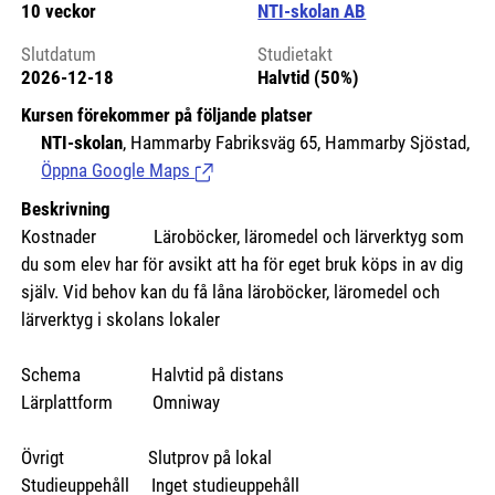
10 veckor
NTI-skolan AB
Slutdatum
Studietakt
2026-12-18
Halvtid (50%)
Kursen förekommer på följande platser
NTI-skolan
, Hammarby Fabriksväg 65, Hammarby Sjöstad,
Öppna Google Maps
(Länk till extern sida.)
Beskrivning
Kostnader Läroböcker, läromedel och lärverktyg som
du som elev har för avsikt att ha för eget bruk köps in av dig
själv. Vid behov kan du få låna läroböcker, läromedel och
lärverktyg i skolans lokaler
Schema Halvtid på distans
Lärplattform Omniway
Övrigt Slutprov på lokal
Studieuppehåll Inget studieuppehåll