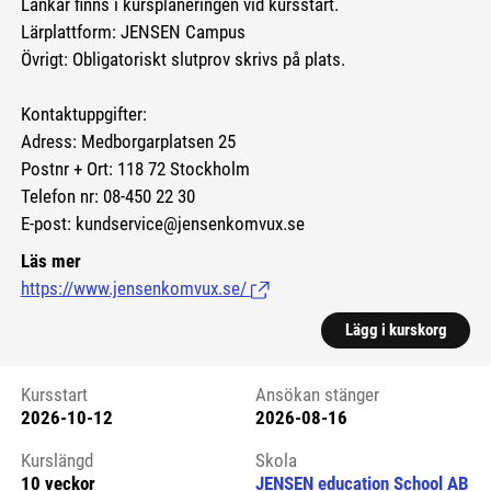
Länkar finns i kursplaneringen vid kursstart.
Lärplattform: JENSEN Campus
Övrigt: Obligatoriskt slutprov skrivs på plats.
Kontaktuppgifter:
Adress: Medborgarplatsen 25
Postnr + Ort: 118 72 Stockholm
Telefon nr: 08-450 22 30
E-post: kundservice@jensenkomvux.se
Läs mer
https://www.jensenkomvux.se/
(Länk till extern sida.)
Lägg i kurskorg
Kursstart
Ansökan stänger
2026-10-12
2026-08-16
Kursstart 6083521
Kurslängd
Skola
10 veckor
JENSEN education School AB