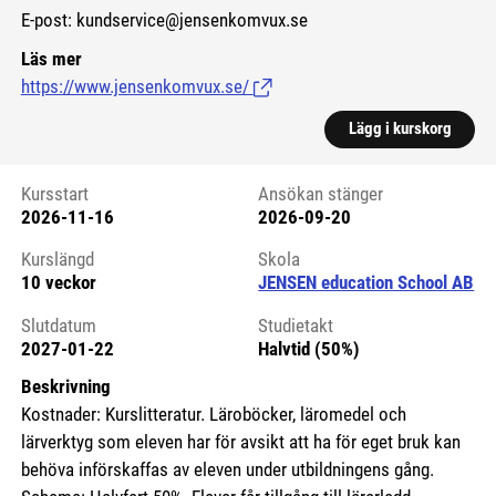
E-post: kundservice@jensenkomvux.se
Läs mer
https://www.jensenkomvux.se/
(Länk till extern sida.)
Lägg i kurskorg
Kursstart
Ansökan stänger
2026-11-16
2026-09-20
Kursstart 6086257
Kurslängd
Skola
10 veckor
JENSEN education School AB
Slutdatum
Studietakt
2027-01-22
Halvtid (50%)
Beskrivning
Kostnader: Kurslitteratur. Läroböcker, läromedel och
lärverktyg som eleven har för avsikt att ha för eget bruk kan
behöva införskaffas av eleven under utbildningens gång.