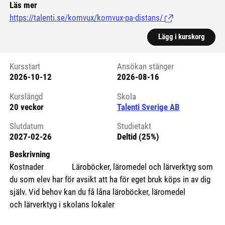
Läs mer
https://talenti.se/komvux/komvux-pa-distans/
(Länk till extern si
Lägg i kurskorg
Kursstart
Ansökan stänger
2026-10-12
2026-08-16
Kursstart 6208497
Kurslängd
Skola
20 veckor
Talenti Sverige AB
Slutdatum
Studietakt
2027-02-26
Deltid (25%)
Beskrivning
Kostnader Läroböcker, läromedel och lärverktyg som
du som elev har för avsikt att ha för eget bruk köps in av dig
själv. Vid behov kan du få låna läroböcker, läromedel
och lärverktyg i skolans lokaler