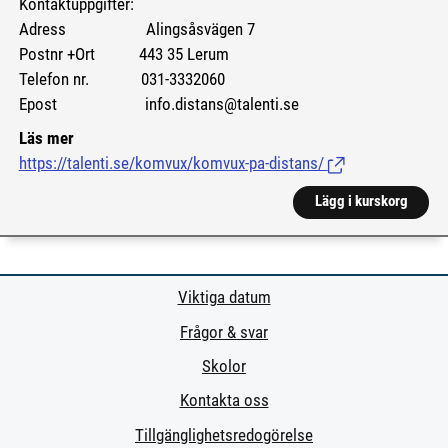
Kontaktuppgifter:
Adress Alingsåsvägen 7
Postnr +Ort 443 35 Lerum
Telefon nr. 031-3332060
Epost info.distans@talenti.se
Läs mer
https://talenti.se/komvux/komvux-pa-distans/
(Länk till extern si
Lägg i kurskorg
Viktiga datum
Frågor & svar
Skolor
Kontakta oss
Tillgänglighetsredogörelse