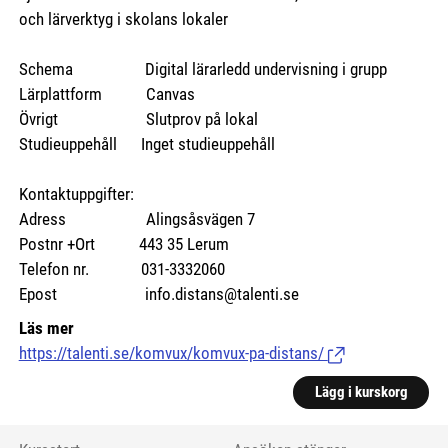
och lärverktyg i skolans lokaler
Schema Digital lärarledd undervisning i grupp
Lärplattform Canvas
Övrigt Slutprov på lokal
Studieuppehåll Inget studieuppehåll
Kontaktuppgifter:
Adress Alingsåsvägen 7
Postnr +Ort 443 35 Lerum
Telefon nr. 031-3332060
Epost info.distans@talenti.se
Läs mer
https://talenti.se/komvux/komvux-pa-distans/
(Länk till extern si
Lägg i kurskorg