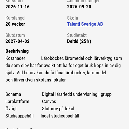
Kursstart
Ansökan stänger
2026-11-16
2026-09-20
Kursstart 6210952
Kurslängd
Skola
20 veckor
Talenti Sverige AB
Slutdatum
Studietakt
2027-04-02
Deltid (25%)
Beskrivning
Kostnader Läroböcker, läromedel och lärverktyg som
du som elev har för avsikt att ha för eget bruk köps in av dig
själv. Vid behov kan du få låna läroböcker, läromedel
och lärverktyg i skolans lokaler
Schema Digital lärarledd undervisning i grupp
Lärplattform Canvas
Övrigt Slutprov på lokal
Studieuppehåll Inget studieuppehåll