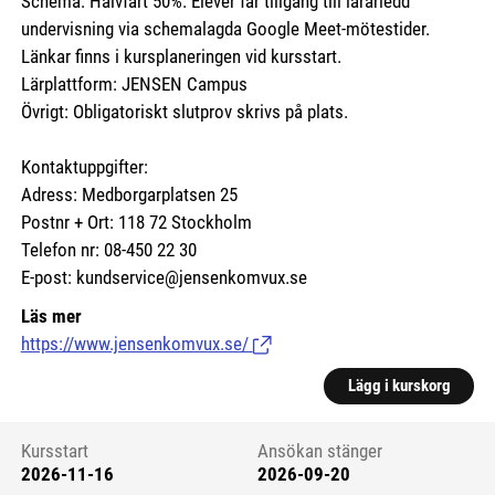
Schema: Halvfart 50%. Elever får tillgång till lärarledd
undervisning via schemalagda Google Meet-mötestider.
Länkar finns i kursplaneringen vid kursstart.
Lärplattform: JENSEN Campus
Övrigt: Obligatoriskt slutprov skrivs på plats.
Kontaktuppgifter:
Adress: Medborgarplatsen 25
Postnr + Ort: 118 72 Stockholm
Telefon nr: 08-450 22 30
E-post: kundservice@jensenkomvux.se
Läs mer
https://www.jensenkomvux.se/
(Länk till extern sida.)
Lägg i kurskorg
Kursstart
Ansökan stänger
2026-11-16
2026-09-20
Kursstart 6086909