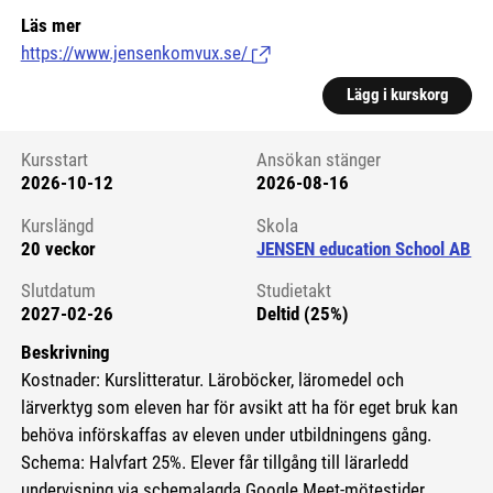
Läs mer
https://www.jensenkomvux.se/
(Länk till extern sida.)
Lägg i kurskorg
Kursstart
Ansökan stänger
2026-10-12
2026-08-16
Kursstart 6084172
Kurslängd
Skola
20 veckor
JENSEN education School AB
Slutdatum
Studietakt
2027-02-26
Deltid (25%)
Beskrivning
Kostnader: Kurslitteratur. Läroböcker, läromedel och
lärverktyg som eleven har för avsikt att ha för eget bruk kan
behöva införskaffas av eleven under utbildningens gång.
Schema: Halvfart 25%. Elever får tillgång till lärarledd
undervisning via schemalagda Google Meet-mötestider.