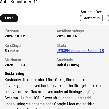
Antal Kursstarter:
11
Sortera efter:
Filter
Kursstart
Ansökan stänger
2026-10-12
2026-08-16
Kursstart 6082919
Kurslängd
Skola
5 veckor
JENSEN education School AB
Slutdatum
Studietakt
2026-11-13
Heltid (100%)
Beskrivning
Kostnader: Kurslitteratur. Läroböcker, läromedel och
lärverktyg som eleven har för avsikt att ha för eget bruk kan
behöva införskaffas av eleven under utbildningens gång.
Schema: Helfart 100%. Elever får tillgång till lärarledd
undervisning via schemalagda Google Meet-mötestider.