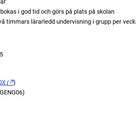
rar
bokas i god tid och görs på plats på skolan
l två timmars lärarledd undervisning i grupp per veck
 5
0X
)
ENGENG06)