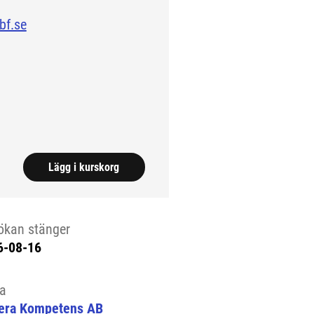
bf.se
 till extern sida.)
Lägg i kurskorg
ökan stänger
6-08-16
la
era Kompetens AB