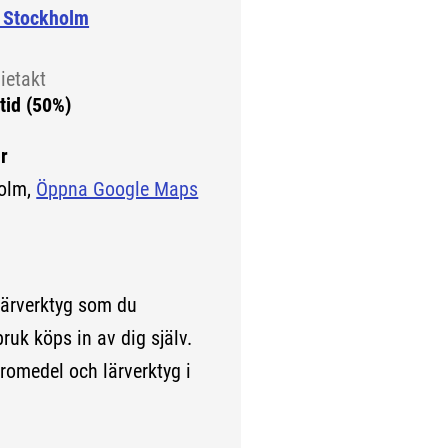
 Stockholm
ietakt
tid (50%)
r
olm,
Öppna Google Maps
(Länk till extern sida.)
lärverktyg som du
bruk köps in av dig själv.
romedel och lärverktyg i