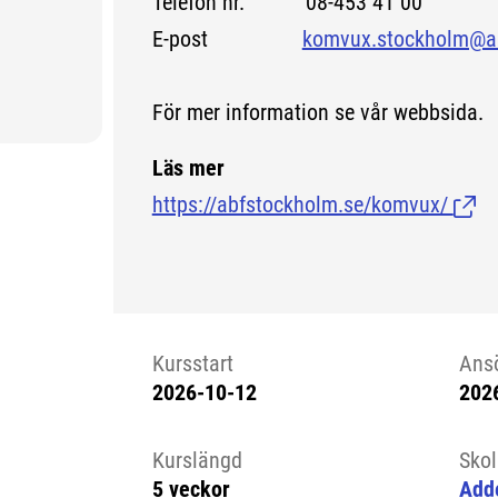
Telefon nr. 08-453 41 00
v
E-post
komvux.stockholm@a
För mer information se vår webbsida.
Läs mer
https://abfstockholm.se/komvux/
(Länk
Kursstart
Ans
2026-10-12
202
Kursstart 6145471
Kurslängd
Sko
5 veckor
Add