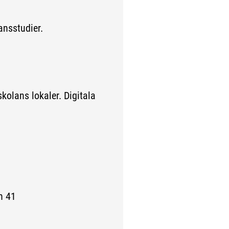
ansstudier.
skolans lokaler. Digitala
 41