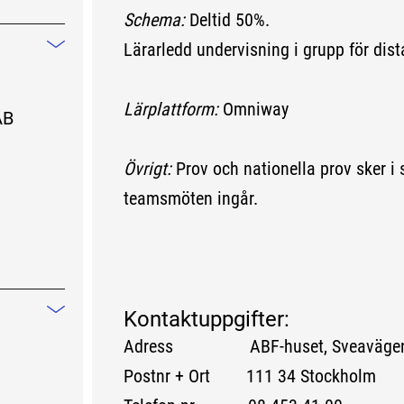
Schema:
Deltid 50%.
Lärarledd undervisning i grupp för dist
Mindre information
Lärplattform:
Omniway
AB
Övrigt:
Prov och nationella prov sker i 
teamsmöten ingår.
Kontaktuppgifter:
Mindre information
Adress ABF-huset, Sveavägen
Postnr + Ort 111 34 Stockholm