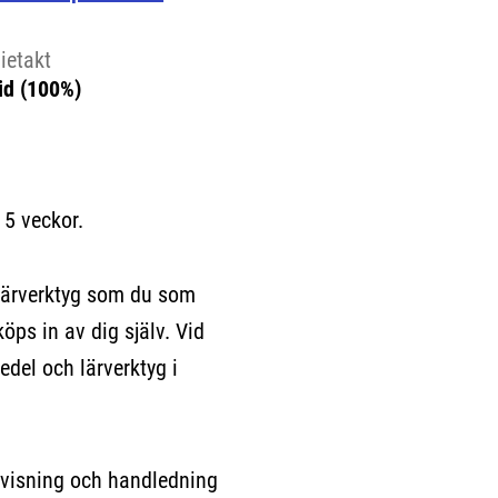
ietakt
id (100%)
 5 veckor.
lärverktyg som du som
köps in av dig själv. Vid
edel och lärverktyg i
rvisning och handledning