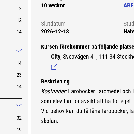
10 veckor
ABF
2
12
Slutdatum
Stud
2026-12-18
Halv
14
Kursen förekommer på följande platse
Mindre information
City
, Sveavägen 41, 111 34 Stockh
14
23
Beskrivning
14
Kostnader:
Läroböcker, läromedel och 
som elev har för avsikt att ha för eget 
Mindre information
Vid behov kan du få låna läroböcker, lä
32
skolan.
19